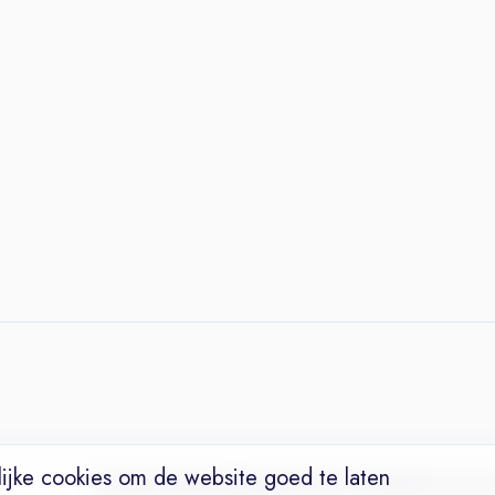
ijke cookies om de website goed te laten
Vacatures
Niches
Werkgevers
Over Ons
Maak een Suc