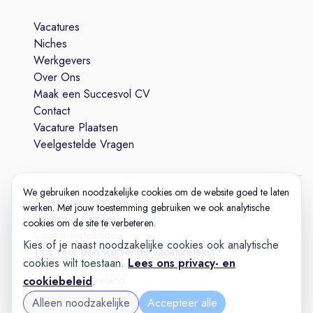
Vacatures
Niches
Werkgevers
Over Ons
Maak een Succesvol CV
Contact
Vacature Plaatsen
Veelgestelde Vragen
We gebruiken noodzakelijke cookies om de website goed te laten
Algemene Voorwaarden
werken. Met jouw toestemming gebruiken we ook analytische
Privacy & Cookie
cookies om de site te verbeteren.
Cookie-instellingen
Kies of je naast noodzakelijke cookies ook analytische
Tips voor een wervende vacaturetekst
cookies wilt toestaan.
Lees ons privacy- en
© 2025 Vacatureland
cookiebeleid
.
Build:
20260727-1227
Alleen noodzakelijke
Accepteer alle