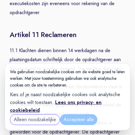
executiekosten zijn eveneens voor rekening van de
opdrachtgever.
Artikel 11 Reclameren
11.1 Klachten dienen binnen 14 werkdagen na de
plaatsingsdatum schriftelijk door de opdrachtgever aan
Vacatureland te worden gemeld. De melding dient een
We gebruiken noodzakelijke cookies om de website goed te laten
zo gedetailleerd mogelijke omschrijving van de
werken. Met jouw toestemming gebruiken we ook analytische
cookies om de site te verbeteren.
tekortkoming te bevatten, zodat Vacatureland in staat is
Kies of je naast noodzakelijke cookies ook analytische
om adequaat te reageren.
cookies wilt toestaan.
Lees ons privacy- en
11.2 Indien een klacht gegrond is, zal Vacatureland de
cookiebeleid
.
werkzaamheden alsnog uitvoeren zoals
Alleen noodzakelijke
Accepteer alle
overeengekomen, tenzij dit aantoonbaar zinloos is
geworden voor de opdrachtgever. De opdrachtgever