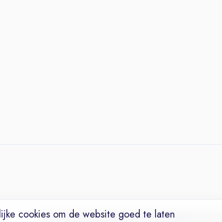
ijke cookies om de website goed te laten
Vacatures
Niches
Werkgevers
Over Ons
Maak een Suc