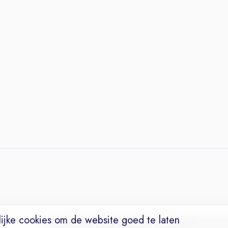
ijke cookies om de website goed te laten
Vacatures
Niches
Werkgevers
Over Ons
Maak een Suc