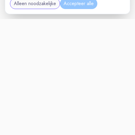
Alleen noodzakelijke
Accepteer alle
MAINTENANCEVAC
VACATURELAND
powered by
Inloggen voor Werkgevers
Vacatures
Niches
Werkgevers