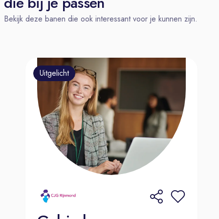
die bij je passen
planning, urenbewaking, kwaliteit en
Bekijk deze banen die ook interessant voor je kunnen zijn.
veiligheid.
Motiveren van jouw team om het
beste in zichzelf naar boven te halen,
met ondersteuning van de productie
Uitgelicht
manager.
Signaleren van problemen en
inschakelen van de juiste personen
voor de juiste vraagstukken, zodat
jouw team efficiënt en prettig kan
werken aan het maken van mooie
meubels.
Bereikbaar en aanwezig zijn voor de
medewerkers op de vloer, hen
inspireren en leren, en hen
aanspreken op hun gedrag, waarbij