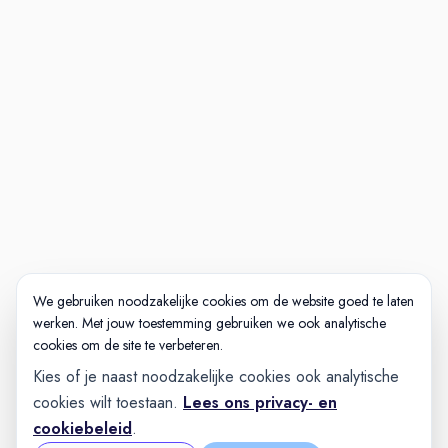
Telefonische intake
Kennismakings-gesprek en
eventueel rondleiding/
meelopen
Vervolggesprek motivatie en
toekomst
Aanbod
Nog meer interessante
vacatures waar jouw
vakmanschap centraal staat
We gebruiken noodzakelijke cookies om de website goed te laten
werken. Met jouw toestemming gebruiken we ook analytische
Wil jij meebouwen aan onze
cookies om de site te verbeteren.
superjachten? Bekijk ook onze
Kies of je naast noodzakelijke cookies ook analytische
andere vacatures.
cookies wilt toestaan.
Lees ons privacy- en
cookiebeleid
.