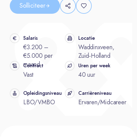
Solliciteer
Salaris
Locatie
€3.200 –
Waddinxveen,
€5.000 per
Zuid-Holland
maand
Contract
Uren per week
Vast
40 uur
Opleidingsniveau
Carrièreniveau
LBO/VMBO
Ervaren/Midcareer