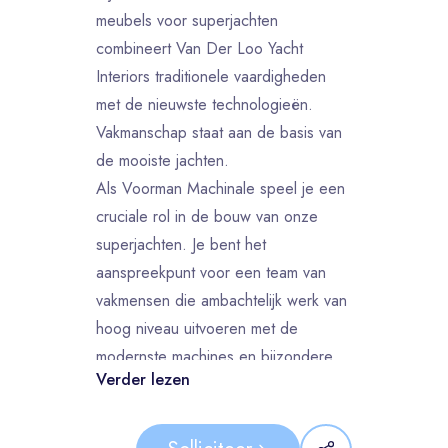
meubels voor superjachten
combineert Van Der Loo Yacht
Interiors traditionele vaardigheden
met de nieuwste technologieën.
Vakmanschap staat aan de basis van
de mooiste jachten.
Als Voorman Machinale speel je een
cruciale rol in de bouw van onze
superjachten. Je bent het
aanspreekpunt voor een team van
vakmensen die ambachtelijk werk van
hoog niveau uitvoeren met de
modernste machines en bijzondere
Verder lezen
houtsoorten.
Je vindt het leuk om in een
organisatie te werken, waarin nog