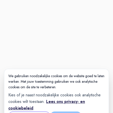
van Nederland
Professionele en positieve
familiesfeer waardoor medewerkers
gemiddeld 10,5 jaar bij ons blijven
werken
8,5 medewerkers tevredenheid
We gebruiken noodzakelijke cookies om de website goed te laten
werken. Met jouw toestemming gebruiken we ook analytische
cookies om de site te verbeteren.
Kies of je naast noodzakelijke cookies ook analytische
cookies wilt toestaan.
Lees ons privacy- en
cookiebeleid
.