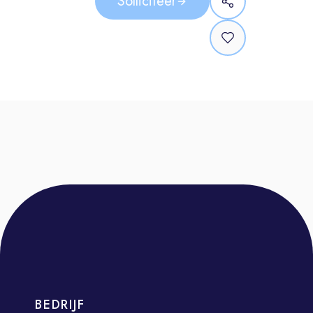
Solliciteer
werkplaats. Jij zorgt ervoor dat iedere
klant met een glimlach de deur
uitgaat. Hoe je dat doet? Dat lichten
we graag toe:
Je bent het eerste aanspreekpunt
voor onze klanten. Jij neemt hun auto
in ontvangst, houdt de klant op de
hoogte van de voortgang en zorgt
ervoor dat de klant tevreden naar
huis gaan.
Daarnaast ben jij dé schakel tussen
de werkplaats en de klant. Je bent op
de hoogte van de status van de auto
en neemt contact op met de klant
over de update.
BEDRIJF
Buiten het directe contact is ook de