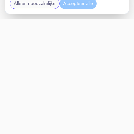
Alleen noodzakelijke
Accepteer alle
MAINTENANCEVAC
VACATURELAND
powered by
Inloggen voor Werkgevers
Vacatures
Niches
Werkgevers