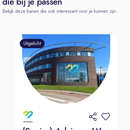
die bij je passen
help jij de klant graag verder. Heb je
Bekijk deze banen die ook interessant voor je kunnen zijn.
op dit gebied dus al ervaring
opgedaan met je (bij)baan in de
horeca, dan zoeken wij jou! Ben je in
bezig van een MBO 4-diploma, kom
Uitgelicht
je van HAVO of VWO en heb je
geen vervolgopleiding gedaan, bij
ons ben je van harte welkom, als je
maar gemotiveerd bent en wilt
groeien! Een van onze medewerkers
begon zonder ervaring in de
autobranche, maar door trainingen en
ondersteuning is hij nu uitgegroeid tot
een onmisbaar deel van het team.
Wat we van jou verwachten: