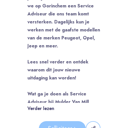
we op Gorinchem een Service
Adviseur die ons team komt
versterken. Dagelijks kun je
werken met de gaafste modellen
van de merken Peugeot, Opel,
Jeep en meer.
Lees snel verder en ontdek
waarom dit jouw nieuwe
uitdaging kan worden!
Wat ga je doen als Service
Adviseur bij Mulder Van Mill
Verder lezen
Gorinchem?
Als Service Adviseur ben jij dé
schakel tussen onze klanten en de