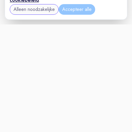
cookiebeleid
.
Alleen noodzakelijke
Accepteer alle
MAINTENANCEVAC
VACATURELAND
powered by
Inloggen voor Werkgevers
Vacatures
Niches