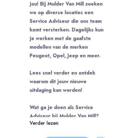
jou! Bij Mulder Van Mill zoeken
we op diverse locaties een
Service Adviseur die ons team
komt versterken. Dagelijks kun
je werken met de gaafste
modellen van de merken
Peugeot, Opel, Jeep en meer.
Lees snel verder en ontdek
waarom dit jouw nieuwe
uitdaging kan worden!
Wat ga je doen als Service
Adviseur bij Mulder Van Mill?
Verder lezen
Als Service Adviseur ben jij dé
schakel tussen onze klanten en de