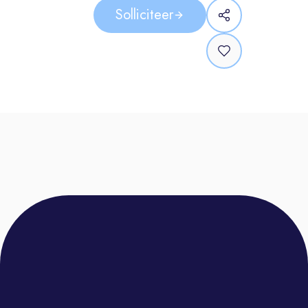
werkplaats. Jij zorgt ervoor dat iedere
Solliciteer
klant met een glimlach de deur
uitgaat. Hoe je dat doet? Dat lichten
we graag toe:
Je bent het eerste aanspreekpunt
voor onze klanten. Jij neemt hun auto
in ontvangst, houdt de klant op de
hoogte van de voortgang en zorgt
ervoor dat de klant tevreden naar
huis gaan.
Daarnaast ben jij dé schakel tussen
de werkplaats en de klant. Je bent op
de hoogte van de status van de auto
en neemt contact op met de klant
over de update.
Buiten het directe contact is ook de