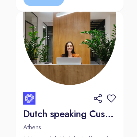
er niet alleen voor: je kunt rekenen
op de begeleiding van ervaren
collega’s.
Goede arbeidsvoorwaarden.
Denk aan een aantrekkelijk salaris,
vrije dagen (bij een fulltime
dienstverband heb je 24 vrije dagen
en 7 ATV dagen) en fijne extra’s
zoals kortingen op auto-onderdelen
en -service.
Flexibiliteit:
Hoewel het werk soms
hectisch kan zijn, proberen we altijd
rekening te houden met je
Dutch speaking Customer Advisor - Athens, Greece
persoonlijke situatie.
Athens
Over Mulder Van Mill