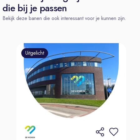
help jij de klant graag verder. Heb je
die bij je passen
op dit gebied dus al ervaring
Bekijk deze banen die ook interessant voor je kunnen zijn.
opgedaan met je (bij)baan in de
horeca, dan zoeken wij jou! Ben je in
bezig van een MBO 4-diploma, kom
je van HAVO of VWO en heb je
Uitgelicht
geen vervolgopleiding gedaan, bij
ons ben je van harte welkom, als je
maar gemotiveerd bent en wilt
groeien! Een van onze medewerkers
begon zonder ervaring in de
autobranche, maar door trainingen en
ondersteuning is hij nu uitgegroeid tot
een onmisbaar deel van het team.
Wat we van jou verwachten: