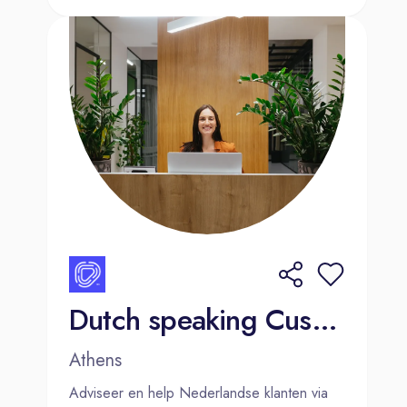
rekening te houden met je
persoonlijke situatie.
Over Ames
Ames is een toonaangevend
dealerbedrijf met vestigingen in
Dordrecht, Zwijndrecht, ’s-
Gravendeel, Ridderkerk, Sliedrecht
en Oud-Beijerland. Al ruim 75 jaar is
Ames een vertrouwd adres voor
mobiliteit in de Drechtsteden en
omgeving, gespecialiseerd in de
Dutch speaking Customer Advisor - Athens, Greece
merken Audi, SEAT, Škoda, CUPRA,
Volkswagen en Volkswagen
Athens
Bedrijfswagens.
Adviseer en help Nederlandse klanten via