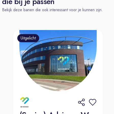
die bij je passen
autobranche, maar door trainingen en
Bekijk deze banen die ook interessant voor je kunnen zijn.
ondersteuning is hij nu uitgegroeid tot
een onmisbaar deel van het team.
Wat we van jou verwachten:
Een klantgerichte instelling en de
Uitgelicht
vaardigheid om mensen op hun
gemak te stellen.
Administratieve vaardigheden, je
houdt het overzicht en zorgt dat alles
soepel verloopt.
Flexibiliteit, want elke dag is anders
en soms moet je snel schakelen.
Wat kan je van ons verwachten?
Bij Amega kom je terecht in een
gezellig en informeel team waar