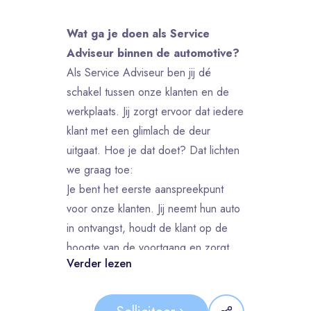
Wat ga je doen als Service
Adviseur binnen de automotive?
Als Service Adviseur ben jij dé
schakel tussen onze klanten en de
werkplaats. Jij zorgt ervoor dat iedere
klant met een glimlach de deur
uitgaat. Hoe je dat doet? Dat lichten
we graag toe:
Je bent het eerste aanspreekpunt
voor onze klanten. Jij neemt hun auto
in ontvangst, houdt de klant op de
hoogte van de voortgang en zorgt
Verder lezen
ervoor dat de klant tevreden naar
huis gaan.
Daarnaast ben jij dé schakel tussen