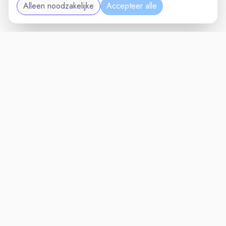
Alleen noodzakelijke
Accepteer alle
MAINTENANCEVAC
VACATURELAND
powered by
Inloggen voor Werkgevers
Vacatures
Niches
Werkgevers