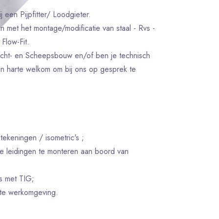
j een Pijpfitter/ Loodgieter.
 met het montage/modificatie van staal - Rvs -
Flow-Fit.
 Jacht- en Scheepsbouw en/of ben je technisch
n harte welkom om bij ons op gesprek te
ekeningen / isometric's ;
ge leidingen te monteren aan boord van
s met TIG;
ënte werkomgeving.