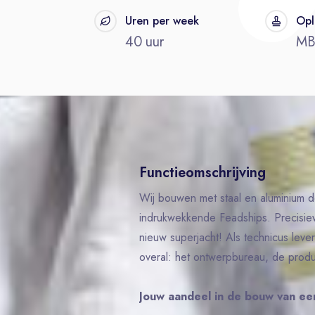
t
Uren per week
Opl
40 uur
M
Functieomschrijving
Wij bouwen met staal en aluminium 
indrukwekkende Feadships. Precisie
nieuw superjacht! Als technicus lever 
overal: het ontwerpbureau, de prod
Jouw aandeel in de bouw van ee