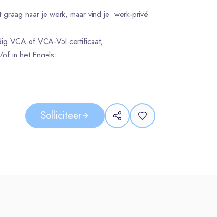
t graag naar je werk, maar vind je werk-privé
ldig VCA of VCA-Vol certificaat;
of in het Engels;
langrijk dit is;
ftekenen, hechten (TIG) , slijpen en branden;
toonbare werkervaring als pijpfitter/
ten.
Solliciteer
nd vaste dienst (bij een positieve beoordeling).
portefeuille, waardoor we onze mensen
;