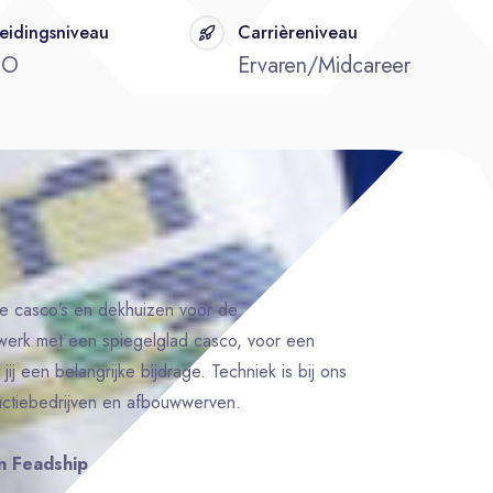
eidingsniveau
Carrièreniveau
BO
Ervaren/Midcareer
de casco’s en dekhuizen voor de
werk met een spiegelglad casco, voor een
jij een belangrijke bijdrage. Techniek is bij ons
uctiebedrijven en afbouwwerven.
n Feadship