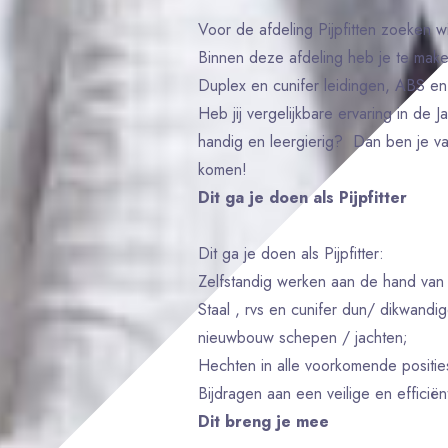
Voor de afdeling Pijpfitten zoeken wi
Binnen deze afdeling heb je te maken
Duplex en cunifer leidingen, ABS en 
Heb jij vergelijkbare ervaring in de
handig en leergierig? Dan ben je va
komen!
Dit ga je doen als Pijpfitter
Dit ga je doen als Pijpfitter:
Zelfstandig werken aan de hand van t
Staal , rvs en cunifer dun/ dikwandi
nieuwbouw schepen / jachten;
Hechten in alle voorkomende positie
Bijdragen aan een veilige en effici
Dit breng je mee