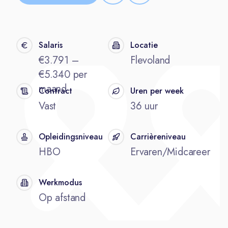
Salaris
Locatie
€3.791 –
Flevoland
€5.340 per
maand
Contract
Uren per week
Vast
36 uur
Opleidingsniveau
Carrièreniveau
HBO
Ervaren/Midcareer
Werkmodus
Op afstand