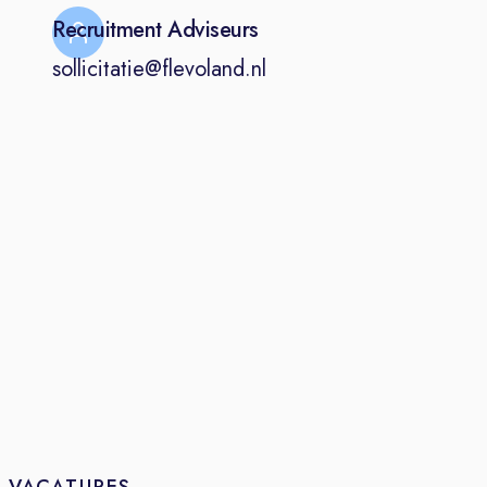
infrastructurele projecten, zoals de
Recruitment Adviseurs
reconstructie van een rijbaan of de
sollicitatie@flevoland.nl
ombouw van een kruispunt naar een
rotonde. Op basis van de scope en
de ontwerpuitgangspunten maak jij
een schetsontwerp, een voorlopig
ontwerp en/of verzorg je de
ontwerpen voor een variantenstudie.
Ook stel je een ontwerptoelichting
op. Daarna toets je de extern
opgestelde definitief ontwerp- en
bestekstekeningen. Je adviseert de
projectleider over technische
aspecten van het project en weet de
uitkomsten van onderzoeken en
berekeningen te duiden en te