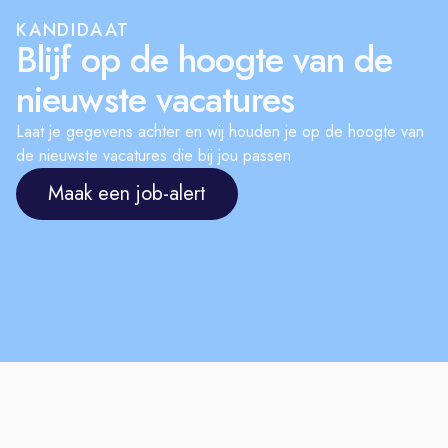
jouw advies duidelijk en overtuigend
KANDIDAAT
Blijf op de hoogte van de
over te brengen.
Je kunt goed plannen en procesmatig
nieuwste vacatures
werken, want je werkt altijd aan
meerdere projecten tegelijk.
Laat je gegevens achter en wij houden je op de hoogte van
de nieuwste vacatures die bij jou passen
Enthousiast geworden?
Reageer dan via
het
Maak een job-alert
sollicitatieformulier
op de
website en laat je gegevens achter.
Wil je eerst meer weten over deze
vacature, neem dan contact op met
één van de Recruitment Adviseurs via
sollicitatie@flevoland.nl
.