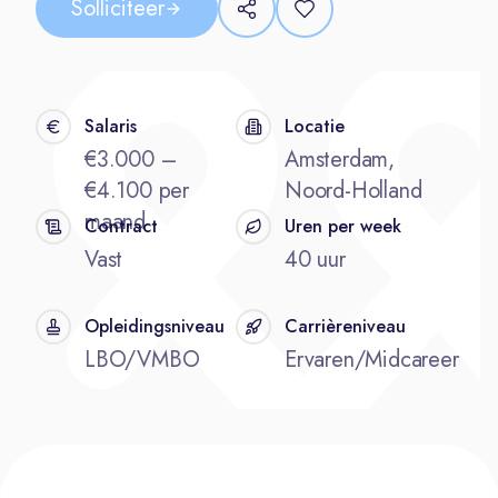
Solliciteer
Salaris
Locatie
€3.000 –
Amsterdam,
€4.100 per
Noord-Holland
maand
Contract
Uren per week
Vast
40 uur
Opleidingsniveau
Carrièreniveau
LBO/VMBO
Ervaren/Midcareer