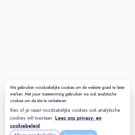
eventueel rondleiding/
meelopen
Vervolggesprek motivatie en
toekomst
Aanbod
Nog meer interessante
vacatures waar jouw
vakmanschap centraal staat
Wil jij meebouwen aan onze
superjachten? Bekijk ook onze
We gebruiken noodzakelijke cookies om de website goed te laten
werken. Met jouw toestemming gebruiken we ook analytische
andere vacatures.
cookies om de site te verbeteren.
Kies of je naast noodzakelijke cookies ook analytische
cookies wilt toestaan.
Lees ons privacy- en
cookiebeleid
.