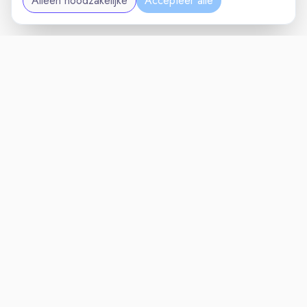
Alleen noodzakelijke
Accepteer alle
MAINTENANCEVAC
VACATURELAND
powered by
Inloggen voor Werkgevers
Vacatures
Niches
Werkgevers
Over Ons