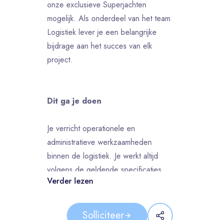
onze exclusieve Superjachten
mogelijk. Als onderdeel van het team
Logistiek lever je een belangrijke
bijdrage aan het succes van elk
project.
Dit ga je doen
Je verricht operationele en
administratieve werkzaamheden
binnen de logistiek. Je werkt altijd
volgens de geldende specificaties,
Verder lezen
orders en het veiligheidsbeleid.
Samen met je team van 8 collega’s
neem je verantwoordelijkheid voor de
Solliciteer