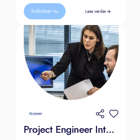
ontvangen wij graag je sollicitatie
Solliciteer nu
Lees verder
o.v.v. vacature-ID 4409, via
het
sollicitatieformulier
op onze
website.
Vragen over de procedure? Kijk
hier
naar de sollicitatieprocedure binnen
Vitens of stel je vragen aan onze
recruiter Rhobin Brander via
rhobin.brander@vitens.nl
.
Meer weten over de inhoud van de
functie? Mail teammanager Anita van
der Wal via
anita.vanderwal@vitens.nl
.
Project Engineer Interieur | Moordrecht
Samen elke druppel duurzaam
Wij hebben als grootste