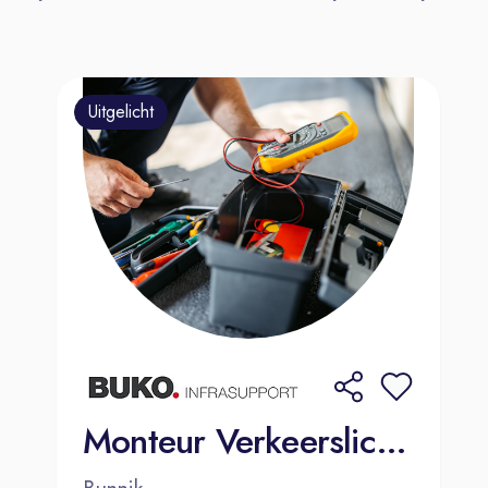
Inmeten van leidingwerk en bepalen
van afmetingen op basis van
technische specificaties;
Produceren, monteren en afwerken
Uitgelicht
van leidingwerk;
Werken met hoogwaardige
materialen zoals koper, Mepla,
Mapress en ABS.
Je werkt aan technisch uitdagende
installaties binnen een omgeving waar
kwaliteit belangrijker is dan snelheid.
Dat betekent veel afwisseling,
specialistisch werk en de
mogelijkheid om vakmanschap te
leveren.
Monteur Verkeerslichten
Je ziet bovendien letterlijk hoe jouw