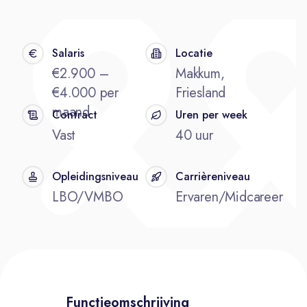
Salaris
Locatie
€2.900 –
Makkum,
€4.000 per
Friesland
maand
Contract
Uren per week
Vast
40 uur
Opleidingsniveau
Carrièreniveau
LBO/VMBO
Ervaren/Midcareer
Functieomschrijving