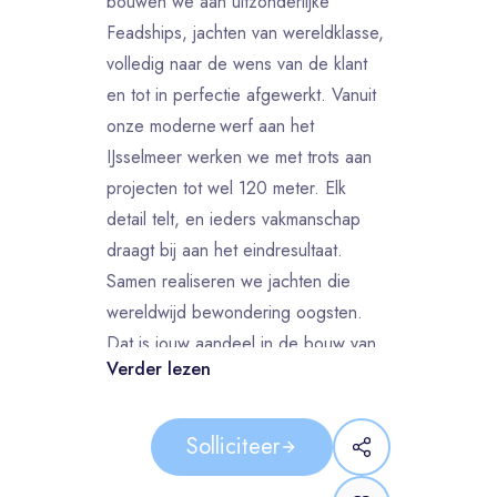
bouwen we aan uitzonderlijke
Feadships, jachten van wereldklasse,
volledig naar de wens van de klant
en tot in perfectie afgewerkt. Vanuit
onze moderne werf aan het
IJsselmeer werken we met trots aan
projecten tot wel 120 meter. Elk
detail telt, en ieders vakmanschap
draagt bij aan het eindresultaat.
Samen realiseren we jachten die
wereldwijd bewondering oogsten.
Dat is jouw aandeel in de bouw van
Verder lezen
een Feadship.
Dit ga je doen als Loodgieter
Solliciteer
Als Loodgieter werk je mee aan de