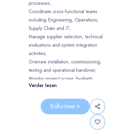
processes;
Coordinate cross-functional teams
including Engineering, Operations,
Supply Chain and IT;
Manage supplier selection, technical
evaluations and system integration
activities;
Oversee installation, commissioning,
testing and operational handover;
Monitor project scope, budgets,
Verder lezen
timelines and deliverables;
Drive continuous improvement in
warehouse automation and material
Solliciteer
handling processes.
What we are looking for:
Bachelor’s or Master’s degree in