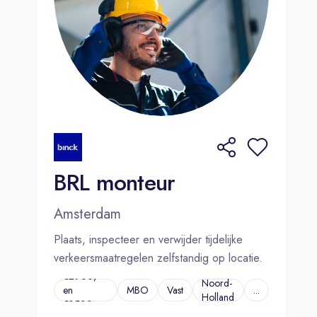
BRL monteur
Amsterdam
Plaats, inspecteer en verwijder tijdelijke
verkeersmaatregelen zelfstandig op locatie.
€2900,-
Noord-
en
MBO
Vast
...
Holland
€3500,-