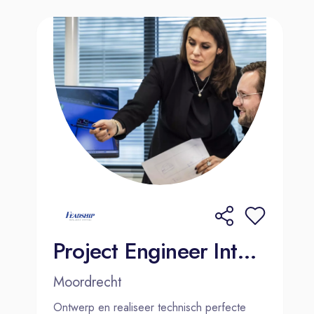
spirit within an international
organization.
Interested?
Are you passionate about warehouse
automation and smart factory
technologies? Apply now and help
shape the future of logistics and
intralogistics at MCO Health in
Almere.
Project Engineer Interieur | Moordrecht
Moordrecht
Ontwerp en realiseer technisch perfecte