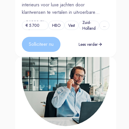
interieurs voor luxe jachten door
klantwensen te vertalen in uitvoerbare
oplossingen.
€4.000 en
Zuid-
€ 5.700
HBO
Vast
...
Holland
p/m
Solliciteer nu
Lees verder