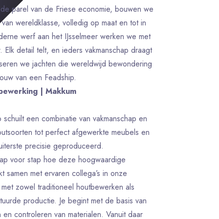
de parel van de Friese economie, bouwen we
 van wereldklasse, volledig op maat en tot in
oderne werf aan het IJsselmeer werken we met
. Elk detail telt, en ieders vakmanschap draagt
liseren we jachten die wereldwijd bewondering
bouw van een Feadship.
utbewerking | Makkum
ip schuilt een combinatie van vakmanschap en
utsoorten tot perfect afgewerkte meubels en
 uiterste precisie geproduceerd.
 stap voor stap hoe deze hoogwaardige
t samen met ervaren collega’s in onze
met zowel traditioneel houtbewerken als
urde productie. Je begint met de basis van
 en controleren van materialen. Vanuit daar