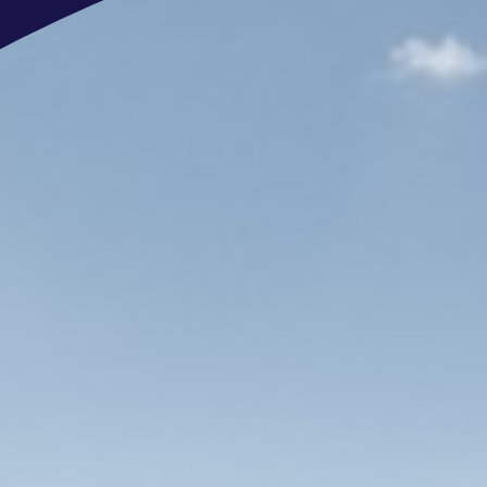
Telefonische intake
Kennismakings-gesprek en even
Vervolggesprek motivatie en to
Aanbod
Nog meer interessante vacature
Wil jij meebouwen aan onze superja