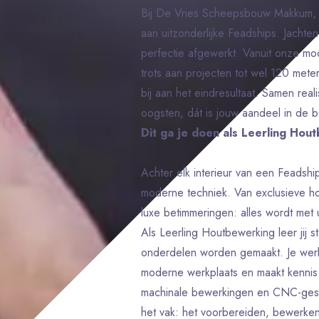
Bij De Vries Scheepsbouw Makkum, 
aan uitzonderlijke Feadships. Jachten
perfectie afgewerkt. Vanuit onze m
trots aan projecten tot wel 120 meter
bij aan het eindresultaat. Samen rea
oogsten, dát is jouw aandeel in de 
Dit ga je doen als Leerling Ho
Achter elk interieur van een Feadsh
moderne techniek. Van exclusieve ho
luxe betimmeringen: alles wordt met
Als Leerling Houtbewerking leer jij
onderdelen worden gemaakt. Je werk
moderne werkplaats en maakt kennis 
machinale bewerkingen en CNC-gestu
het vak: het voorbereiden, bewerken