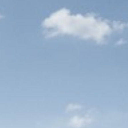
tueel rondleiding/ meelopen
ekomst
s waar jouw vakmanschap centraal staat
chten? Bekijk ook onze andere vacatures.