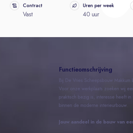
Contract
Uren per week
Vast
40 uur
Functieomschrijving
Bij De Vries Scheepsbouw Makkum b
Voor onze werkplaats zoeken wij ee
praktisch bezig is, interesse heeft in
binnen de moderne interieurbouw.
Jouw aandeel in de bouw van ee