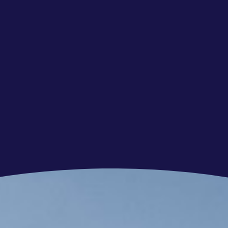
de top van de luxe jachtbouw waar de
als trots, passie en geloof in elkaars kunnen
dwijd worden opgeleverd;
000,- bruto per maand, afhankelijk van je
time dienstverband (27 vakantiedagen + 13 ATV);
 en cursussen te volgen;
to per kilometer;
oneelsvereniging;
e voor eigen invulling.