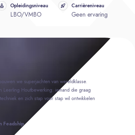
Opleidingsniveau
Carrièreniveau
LBO/VMBO
Geen ervaring
ouwen we superjachten van wereldklasse.
n Leerling Houtbewerking: iemand die graag
 techniek en zich stap voor stap wil ontwikkelen
n Feadship