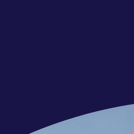
Een inspirerende werkomgeving aan 
eigenschappen van het familiebedrijf 
voelbaar zijn;
Werken aan superjachten die werel
Een salaris tussen € 2.900,- en € 4.
ervaring en kennisniveau;
Een 40-urige werkweek
40 vrije dagen per jaar bij een full
Ruime mogelijkheden om opleidingen
Reiskostenvergoeding van € 0,23 net
Leuke collega’s en een actieve pers
Afwisselende werkzaamheden en ruimt
Hoe kom je bij ons aan boord?