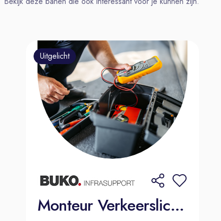
Bekijk deze banen die ook interessant voor je kunnen zijn.
touch, jouw handtekening staat op elk
jacht dat de werf verlaat.
Dit breng je mee
Uitgelicht
Ben jij onze nieuwe Jachtschilder?
We zijn op zoek naar iemand die
trots is op zijn vak – of je nu al jaren
met spuit en kwast werkt of nog
volop aan het groeien bent. Ervaring
is een pré, maar talent en drive tellen
bij ons net zo hard. Uiteraard spreek
je de Nederlandse taal en ben jij
iemand die:
Geen enkel detail aan z'n lot
overlaat, kwaliteit zit in je DNA;
Monteur Verkeerslichten
Solo net zo goed presteert als in een