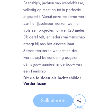
Feadships, jachten van wereldklasse,
volledig op maat en tot in perfectie
afgewerkt. Vanuit onze moderne werf
aan het IJsselmeer werken we met
trots aan projecten tot wel 120 meter.
Elk detail telt, en ieders vakmanschap
draagt bij aan het eindresultaat.
Samen realiseren we jachten die
wereldwijd bewondering oogsten –
dát is jouw aandeel in de bouw van
een Feadship.
Dit ga je doen als Jachtschilder
Verder lezen
Jachtschilder bij Feadship: waar
vakmanschap een kunst wordt.
Solliciteer
Feadship en middelmatigheid? Die