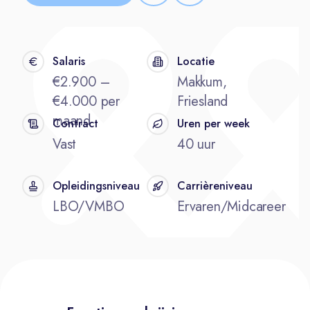
Salaris
Locatie
€2.900 –
Makkum,
€4.000 per
Friesland
maand
Contract
Uren per week
Vast
40 uur
Opleidingsniveau
Carrièreniveau
LBO/VMBO
Ervaren/Midcareer