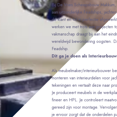
Bij De Vries Scheepsbouw Makkum, 
aan uitzonderlijke Feadships, jachte
de klant en tot in perfectie afgewer
werken we met trots aan projecten tot
vakmanschap draagt bij aan het eindr
wereldwijd bewondering oogsten. Da
Feadship.
Dit ga je doen als Interieurbo
Als meubelmaker/interieurbouwer ben
monteren van interieurdelen voor ja
tekeningen en vertaalt deze naar pr
Je produceert meubels in de werkplaa
fineer en HPL. Je controleert maatv
gereed zijn voor montage. Vervolge
je ervoor zorgt dat de onderdelen p