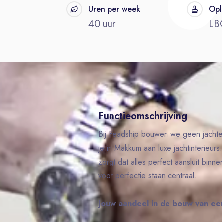
t
Uren per week
Opl
40 uur
LB
Functieomschrijving
Bij Feadship bouwen we geen jach
je in Makkum aan luxe jachtinterieur
zorgt dat alles perfect aansluit binn
voor perfectie staan centraal.
Jouw aandeel in de bouw van ee