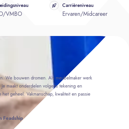
eidingsniveau
Carrièreniveau
O/VMBO
Ervaren/Midcareer
ten. We bouwen dromen. Als meubelmaker werk
s. Je maakt onderdelen volgens tekening en
en het geheel. Vakmanschap, kwaliteit en passie
n Feadship