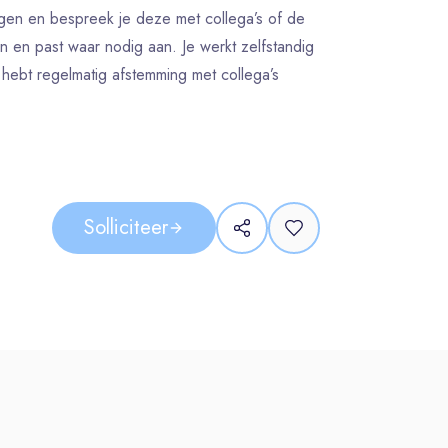
ingen en bespreek je deze met collega’s of de
n en past waar nodig aan. Je werkt zelfstandig
hebt regelmatig afstemming met collega’s
 interieurbouwer en beschikt over een
r in de richting (scheeps)interieurbouw of
Solliciteer
en toepassen in je werk.
outsoorten en plaatmaterialen.
ig werken en neemt verantwoordelijkheid voor
n communiceer je duidelijk over voortgang en