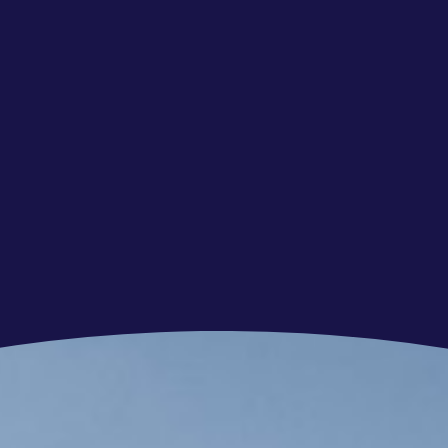
tueel rondleiding/ meelopen
ekomst
s waar jouw vakmanschap centraal staat
chten? Bekijk ook onze andere vacatures.