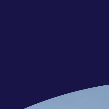
Telefonische intake
Kennismakings-gesprek en even
Vervolggesprek motivatie en to
Aanbod
Nog meer interessante vacature
Wil jij meebouwen aan onze superja