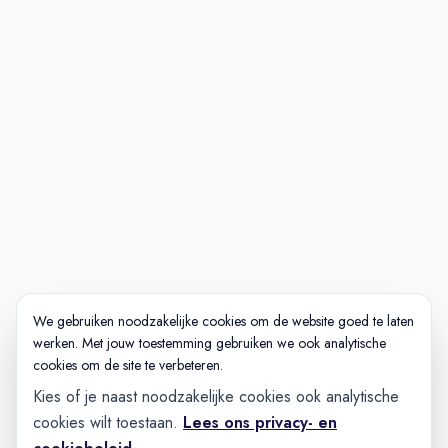
Telefonische intake
Kennismakings-gesprek en
eventueel rondleiding/
meelopen
Vervolggesprek motivatie en
toekomst
Aanbod
Nog meer interessante
vacatures waar jouw
vakmanschap centraal staat
We gebruiken noodzakelijke cookies om de website goed te laten
werken. Met jouw toestemming gebruiken we ook analytische
Wil jij meebouwen aan onze
cookies om de site te verbeteren.
superjachten? Bekijk ook onze
Kies of je naast noodzakelijke cookies ook analytische
andere vacatures.
cookies wilt toestaan.
Lees ons privacy- en