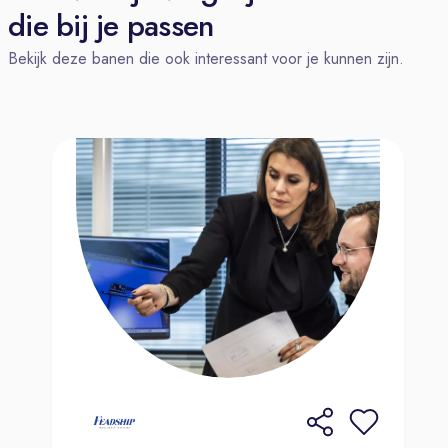
en gym. Samen met je team van 6 à 7
die bij je passen
collega’s werk je aan één jacht, vanaf
Bekijk deze banen die ook interessant voor je kunnen zijn.
het moment dat het jacht als casco
binnenkomst, tot aan de tewaterlating
(de ‘doop’).
Op de afdeling Techniek zijn
collega’s werkzaam in de functie van
loodgieter (12), pijpfitter (12),
leidingmonteur (21), inbouwmonteur
(14) en metaalbewerker elektra (16)
(exclusief inleen). Samen met hen
werk je aan de techniek van de
jachten die op de werf in aanbouw
zijn.
Dit breng je mee