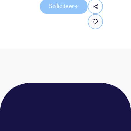
Dit ga je doen als
Solliciteer
Inbouwmonteur
Bij Feadship werken we samen aan
iets bijzonders: superjachten die
overal ter wereld de aandacht
trekken.
Als Inbouwmonteur werk je mee aan
het transporteren, plaatsen en (deels)
vervaardigen van constructies en
frames aan boord: van
pompfundaties en lekbakken tot
frames voor schakelkasten en
bordessen.
Je monteert diverse componenten
zoals pompen, schakelkasten en