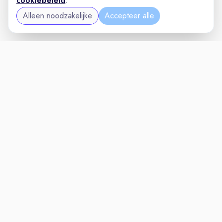
cookiebeleid
.
Alleen noodzakelijke
Accepteer alle
MAINTENANCEVAC
VACATURELAND
powered by
Inloggen voor Werkgevers
Vacatures
Niches