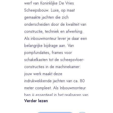
werf van Koninklijke De Vries
Scheepsbouw. Luxe, op maat
gemaakte jachten die zich
onderscheiden door de kwaliteit van
constructie, techniek en afwerking.
Als inbouwmonteur lever je daar een
belangrijke bijdrage aan. Van
pompfundaties, frames voor
schakelkasten tot de scheepsvloer-
constructies in de machinekamer:
jouw werk maakt deze
indrukwekkende jachten van ca. 80
meter compleet. Als Inbouwmonteur
ben jij essentieel in het realiseren van
Verder lezen
topkwaliteit, zowel in techniek als in
afwerking.