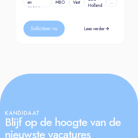
en
MBO
Vast
...
Holland
€3500,-
Solliciteer nu
Lees verder
KANDIDAAT
Blijf op de hoogte van de
nieuwste vacatures