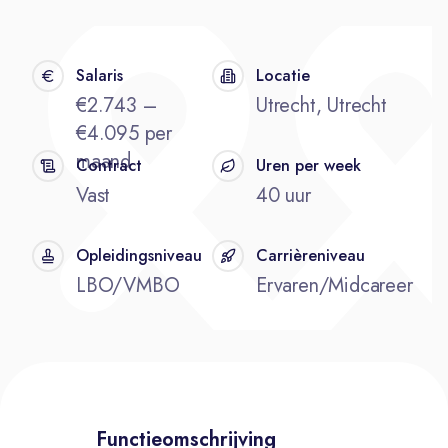
Salaris
Locatie
€2.743 –
Utrecht, Utrecht
€4.095 per
maand
Contract
Uren per week
Vast
40 uur
Opleidingsniveau
Carrièreniveau
LBO/VMBO
Ervaren/Midcareer
Functieomschrijving