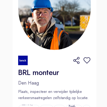
helft van de feestdagen.
Je bent klantgericht, zelfstandig en
stressbestendig in een
hulpverlenende functie.
Je bent in het bezit van een rijbewijs
B en je kunt een VOG overleggen.
BRL monteur
Den Haag
Plaats, inspecteer en verwijder tijdelijke
verkeersmaatregelen zelfstandig op locatie.
€2900,-
Zuid-