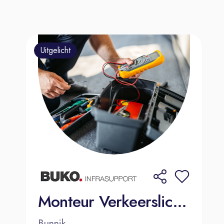
1 jaar).
Ons team
Jij bent een van de bijna 1000
Uitgelicht
wegenwachten in Nederland! En je
werkt samen met collega’s van
andere afdelingen, bijvoorbeeld
onze planners of medewerkers van
de Alarmcentrale. Hoewel je vaak
zelfstandig op pad bent, voel je je
dus eigenlijk nooit alleen. Natuurlijk is
er ook jouw regionale team op je
vaste thuisbasis. Daar stallen we
onze auto’s en kom je collega’s tegen
bij de koffieautomaat. Via Talks –
Monteur Verkeerslichten
onze interne social media – heb je
Bunnik
contact met collega’s in het hele land