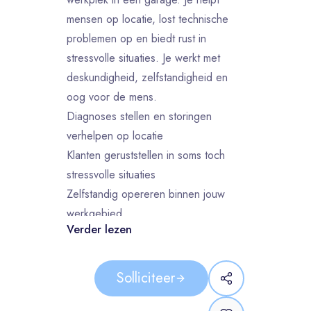
mensen op locatie, lost technische
problemen op en biedt rust in
stressvolle situaties. Je werkt met
deskundigheid, zelfstandigheid en
oog voor de mens.
Diagnoses stellen en storingen
verhelpen op locatie
Klanten geruststellen in soms toch
stressvolle situaties
Zelfstandig opereren binnen jouw
werkgebied
Verder lezen
Je werkt als automonteur met
elektrische, hybride en conventionele
voertuigen — van stadsauto tot SUV.
Solliciteer
Ons aanbod
Bruto maandsalaris tussen €2.743,-