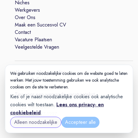
Niches
Werkgevers
Over Ons
Maak een Succesvol CV
Contact
Vacature Plaatsen
Veelgestelde Vragen
Algemene Voorwaarden
We gebruiken noodzakelijke cookies om de website goed te laten
Privacy & Cookie
werken. Met jouw toestemming gebruiken we ook analytische
Cookie-instellingen
cookies om de site te verbeteren.
Tips voor een wervende vacaturetekst
Kies of je naast noodzakelijke cookies ook analytische
cookies wilt toestaan.
Lees ons privacy- en
© 2025 Vacatureland
cookiebeleid
.
Build:
20260727-1227
Alleen noodzakelijke
Accepteer alle