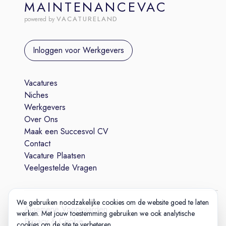
MAINTENANCEVAC
VACATURELAND
powered by
Inloggen voor Werkgevers
Vacatures
Niches
Werkgevers
Over Ons
Maak een Succesvol CV
Contact
Vacature Plaatsen
Veelgestelde Vragen
We gebruiken noodzakelijke cookies om de website goed te laten
Algemene Voorwaarden
werken. Met jouw toestemming gebruiken we ook analytische
Privacy & Cookie
cookies om de site te verbeteren.