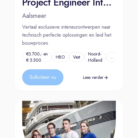
Project Engineer Interieur | Aalsmeer
Aalsmeer
Vertaal exclusieve interieurontwerpen naar
technisch perfecte oplossingen en leid het
bouwproces.
€3.700,- en
Noord-
HBO
Vast
...
€ 5.500
Holland
Solliciteer nu
Lees verder