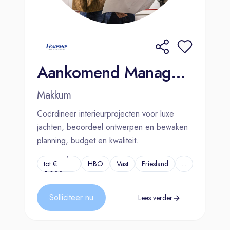
Aankomend Manager Interieur | Makkum
Makkum
Coördineer interieurprojecten voor luxe
jachten, beoordeel ontwerpen en bewaken
planning, budget en kwaliteit.
€3.200,-
tot €
HBO
Vast
Friesland
...
5.000,-
Solliciteer nu
Lees verder