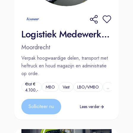
Logistiek Medewerker - Dutch speaking | Moordrecht
Moordrecht
Verpak hoogwaardige delen, transport met
heftruck en houd magazijn en administratie
op orde.
€tot €
MBO
Vast
LBO/VMBO
...
4.100,-
Solliciteer nu
Lees verder