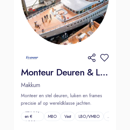
Monteur Deuren & Luiken | Makkum
Makkum
Monteer en stel deuren, luiken en frames
precisie af op wereldklasse jachten.
€2.900,-
en €
MBO
Vast
LBO/VMBO
...
4.000,-