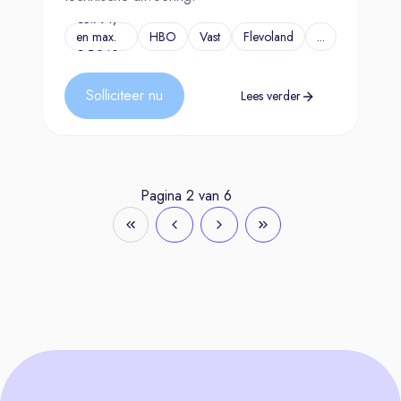
€3.791,-
en max.
HBO
Vast
Flevoland
...
€ 5.340,-
Solliciteer nu
Lees verder
Pagina
2
van
6