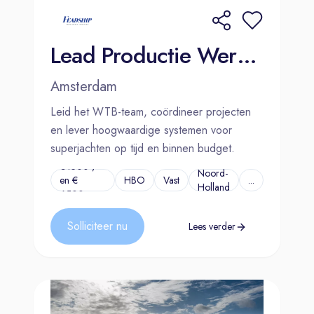
Lead Productie Werktuigbouw | Amsterdam | Rotterdam
Amsterdam
Leid het WTB-team, coördineer projecten
en lever hoogwaardige systemen voor
superjachten op tijd en binnen budget.
€4500 ,-
Noord-
en €
HBO
Vast
...
Holland
6500,-
Solliciteer nu
Lees verder