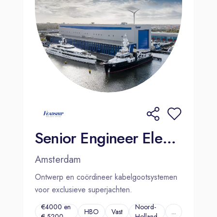
Senior Engineer Electrical | Amsterdam
Amsterdam
Ontwerp en coördineer kabelgootsystemen
voor exclusieve superjachten.
€4000 en
Noord-
HBO
Vast
...
€ 5200.
Holland