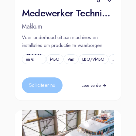
Medewerker Technische Dienst | Makkum
Makkum
Voer onderhoud uit aan machines en
installaties om productie te waarborgen.
€2.900,-
en €
MBO
Vast
LBO/VMBO
...
3.500,-
Solliciteer nu
Lees verder