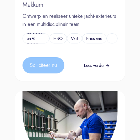
Makkum
Ontwerp en realiseer unieke jacht-exterieurs
in een multidisciplinair team.
€3.500,-
en €
HBO
Vast
Friesland
...
5.000,-
Solliciteer nu
Lees verder