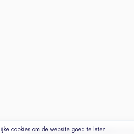
ijke cookies om de website goed te laten
Vacatures
Niches
Werkgevers
Over Ons
Maak een Suc